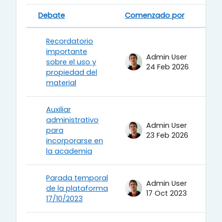
Debate
Comenzado por
Estado
Mostrando 10 de 10 discusiones
Recordatorio
importante
Admin User
sobre el uso y
24 Feb 2026
propiedad del
material
Auxiliar
administrativo
Admin User
para
23 Feb 2026
incorporarse en
la academia
Parada temporal
Admin User
de la plataforma
17 Oct 2023
17/10/2023